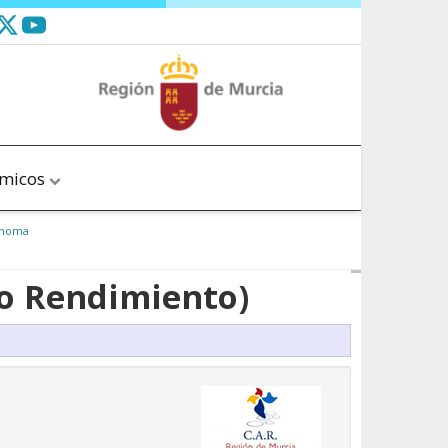
ómicos
tónoma
to Rendimiento)