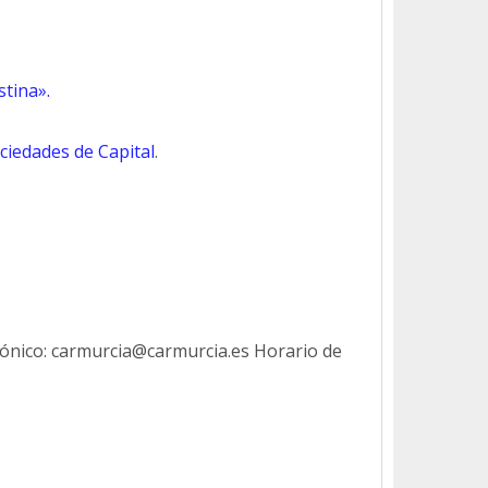
stina».
ociedades de Capital
.
rónico: carmurcia@carmurcia.es Horario de