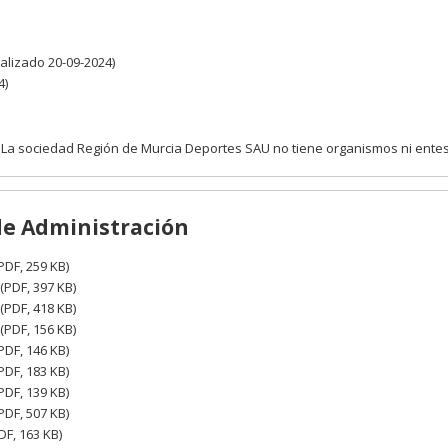
alizado 20-09-2024)
4)
La sociedad Región de Murcia Deportes SAU no tiene organismos ni ente
de Administración
PDF, 259 KB)
(PDF, 397 KB)
(PDF, 418 KB)
(PDF, 156 KB)
PDF, 146 KB)
PDF, 183 KB)
PDF, 139 KB)
PDF, 507 KB)
DF, 163 KB)