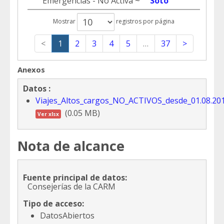
Emergencias - No Activa ~
Soto
Mostrar
registros por página
<
1
2
3
4
5
…
37
>
Anexos
Datos :
Viajes_Altos_cargos_NO_ACTIVOS_desde_01.08.201
(0.05 MB)
Ver xlsx
Nota de alcance
Fuente principal de datos:
Consejerías de la CARM
Tipo de acceso:
DatosAbiertos