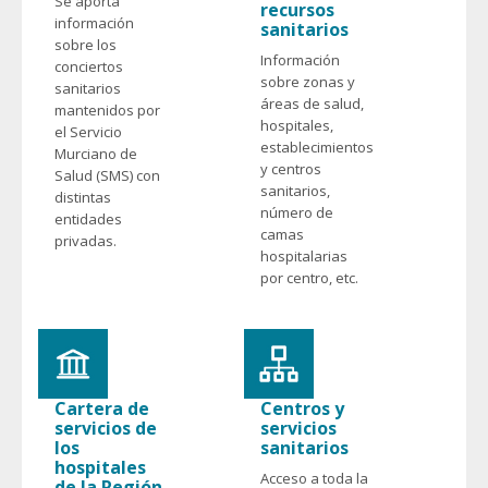
Se aporta
recursos
información
sanitarios
sobre los
Información
conciertos
sobre zonas y
sanitarios
áreas de salud,
mantenidos por
hospitales,
el Servicio
establecimientos
Murciano de
y centros
Salud (SMS) con
sanitarios,
distintas
número de
entidades
camas
privadas.
hospitalarias
por centro, etc.
Cartera de
Centros y
servicios de
servicios
los
sanitarios
hospitales
Acceso a toda la
de la Región