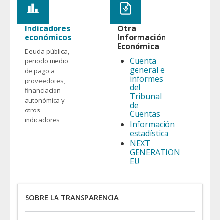
Indicadores
Otra
económicos
Información
Económica
Deuda pública,
Cuenta
periodo medio
general e
de pago a
informes
proveedores,
del
financiación
Tribunal
autonómica y
de
otros
Cuentas
indicadores
Información
estadística
NEXT
GENERATION
EU
SOBRE LA TRANSPARENCIA