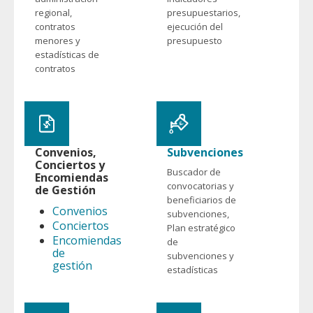
regional,
presupuestarios,
contratos
ejecución del
menores y
presupuesto
estadísticas de
contratos
Convenios,
Subvenciones
Conciertos y
Buscador de
Encomiendas
convocatorias y
de Gestión
beneficiarios de
Convenios
subvenciones,
Conciertos
Plan estratégico
Encomiendas
de
de
subvenciones y
gestión
estadísticas