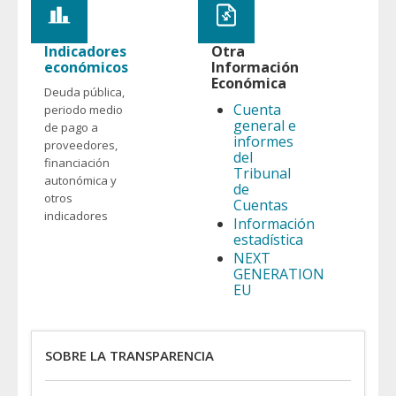
Indicadores
Otra
económicos
Información
Económica
Deuda pública,
Cuenta
periodo medio
general e
de pago a
informes
proveedores,
del
financiación
Tribunal
autonómica y
de
otros
Cuentas
indicadores
Información
estadística
NEXT
GENERATION
EU
SOBRE LA TRANSPARENCIA