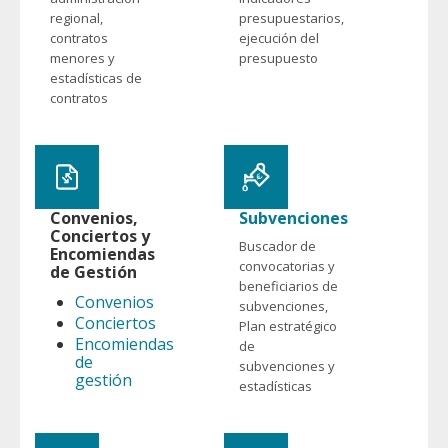
regional,
presupuestarios,
contratos
ejecución del
menores y
presupuesto
estadísticas de
contratos
Convenios,
Subvenciones
Conciertos y
Buscador de
Encomiendas
convocatorias y
de Gestión
beneficiarios de
Convenios
subvenciones,
Conciertos
Plan estratégico
Encomiendas
de
de
subvenciones y
gestión
estadísticas