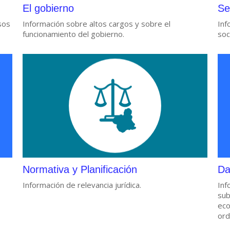
El gobierno
Se
sos
Información sobre altos cargos y sobre el
Inf
funcionamiento del gobierno.
soc
Normativa y Planificación
Da
Información de relevancia jurídica.
Inf
sub
eco
ord