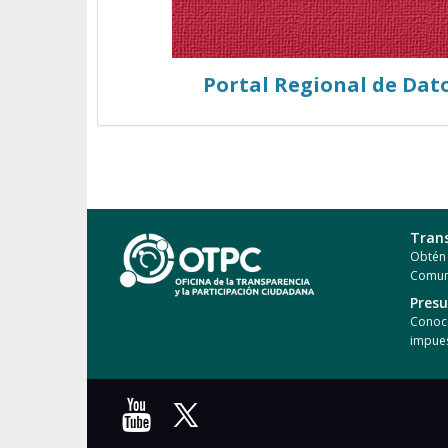
Portal Regional de Dat
Tran
Obtén 
Comun
Pres
Conoce
impues