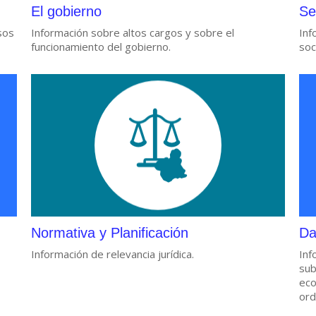
El gobierno
Se
sos
Información sobre altos cargos y sobre el
Inf
funcionamiento del gobierno.
soc
Normativa y Planificación
Da
Información de relevancia jurídica.
Inf
sub
eco
ord