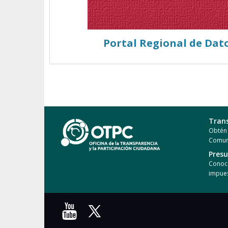
Portal Regional de Dat
Tran
Obtén 
Comun
Pres
Conoce
impues