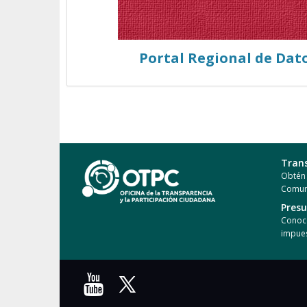
Portal Regional de Dat
Tran
Obtén 
Comun
Pres
Conoce
impues