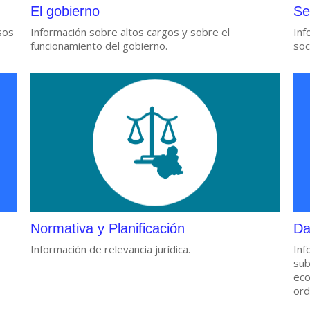
El gobierno
Se
sos
Información sobre altos cargos y sobre el
Inf
funcionamiento del gobierno.
soc
Normativa y Planificación
Da
Información de relevancia jurídica.
Inf
sub
eco
ord