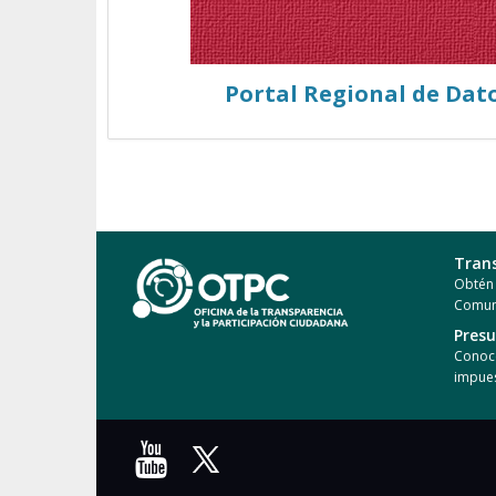
Portal Regional de Dat
Tran
Obtén 
Comun
Pres
Conoce
impues