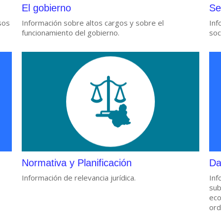
El gobierno
Se
sos
Información sobre altos cargos y sobre el
Inf
funcionamiento del gobierno.
soc
Normativa y Planificación
Da
Información de relevancia jurídica.
Inf
sub
eco
ord