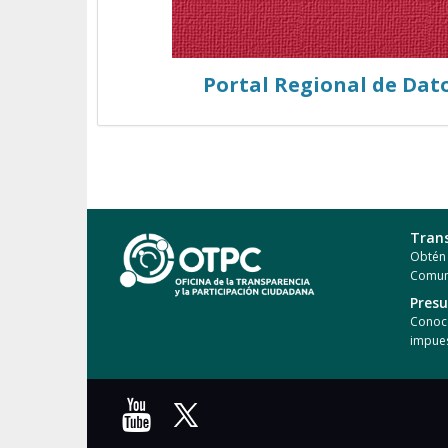
Portal Regional de Dat
Tran
Obtén 
Comun
Pres
Conoce
impues