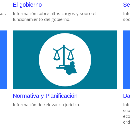
El gobierno
Se
sos
Información sobre altos cargos y sobre el
Inf
funcionamiento del gobierno.
soc
Normativa y Planificación
Da
Información de relevancia jurídica.
Inf
sub
eco
ord