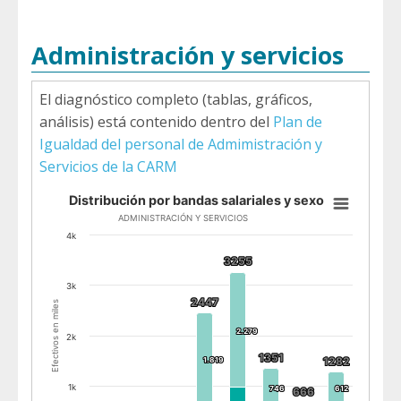
End of interactive chart.
Administración y servicios
El diagnóstico completo (tablas, gráficos,
análisis) está contenido dentro del
Plan de
Igualdad del personal de Admimistración y
Servicios de la CARM
Distribución por bandas salariales y sexo
ADMINISTRACIÓN Y SERVICIOS
Distribución por bandas salariales y 
4k
3255
3255
Bar chart with 2 data series.
3k
ADMINISTRACIÓN Y SERVICIOS
2447
2447
Efectivos en miles
View as data table, Distribución por bandas salariales y sexo
The chart has 1 X axis displaying Banda salarial (€).
2.279
2.279
2k
The chart has 1 Y axis displaying Efectivos en miles. 
1351
1351
1282
1282
1.819
1.819
1k
746
746
612
612
666
666