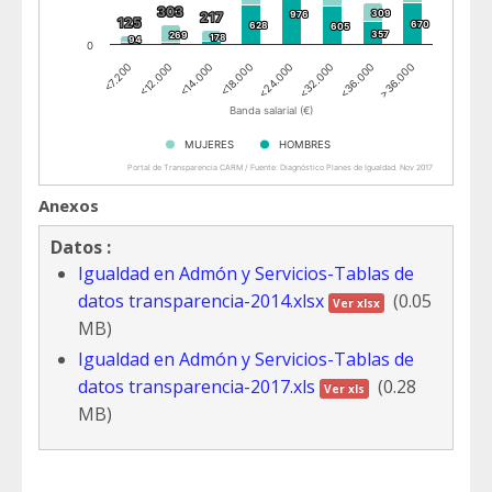
303
303
309
309
217
217
976
976
125
125
670
670
628
628
605
605
357
357
269
269
178
178
94
94
0
<7.200
<12.000
<14.000
<18.000
<24.000
<32.000
<36.000
>36.000
Banda salarial (€)
MUJERES
HOMBRES
Portal de Transparencia CARM / Fuente: Diagnóstico Planes de Igualdad. Nov 2017
End of interactive chart.
Anexos
Datos :
Igualdad en Admón y Servicios-Tablas de
datos transparencia-2014.xlsx
(0.05
Ver xlsx
MB)
Igualdad en Admón y Servicios-Tablas de
datos transparencia-2017.xls
(0.28
Ver xls
MB)