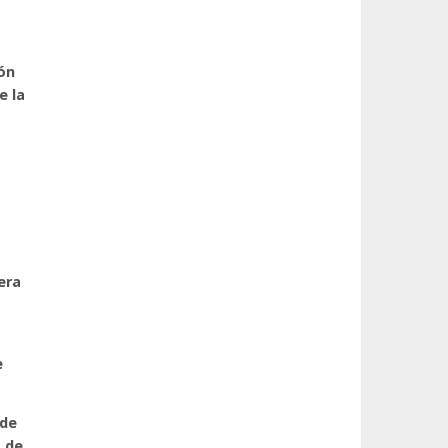
ión
e la
era
e
 de
o de