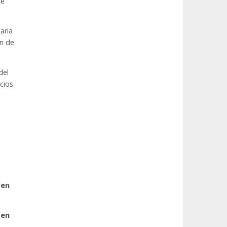
de
aria
ón de
del
icios
 en
 en