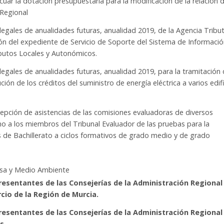
uar la dotación presupuestaria para la modificación de la relación 
 Regional
legales de anualidades futuras, anualidad 2019, de la Agencia Tribut
ión del expediente de Servicio de Soporte del Sistema de Informaci
ibutos Locales y Autonómicos.
legales de anualidades futuras, anualidad 2019, para la tramitación 
ión de los créditos del suministro de energía eléctrica a varios edif
epción de asistencias de las comisiones evaluadoras de diversos
o a los miembros del Tribunal Evaluador de las pruebas para la
 de Bachillerato a ciclos formativos de grado medio y de grado
esa y Medio Ambiente
resentantes de las Consejerías de la Administración Regional
cio de la Región de Murcia.
resentantes de las Consejerías de la Administración Regional
s.