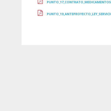
PUNTO_17_CONTRATO_MEDICAMENTO
PUNTO_19_ANTEPROYECTO_LEY_SERVICI
Tra
Obté
Com
Pre
Cono
impu