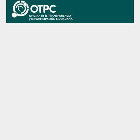
Transparencia
Obtén todo tipo de información sobre la Comunidad
Autónoma
Participacion Ciudadana
Participa en los asuntos de tu Región
Datos Abiertos
Todos los datos de tu Región en un formato preparado para
ser tratado masivamente
Presupuestos CARM
Conoce en que se gasta el dinero de tus impuestos en la
Región
Presupuestos Municipales
Conoce en que se gasta el dinero de tus impuestos en tu
Municipio
Conocimiento Abierto
Accede a las publicaciones de la comunidad investigadora