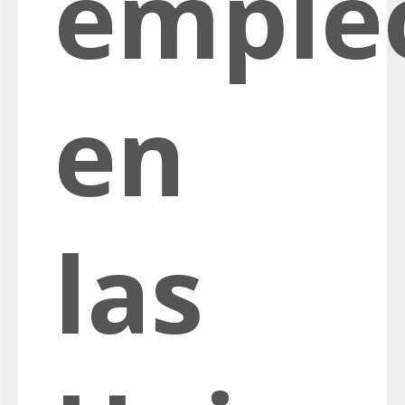
emple
en
las