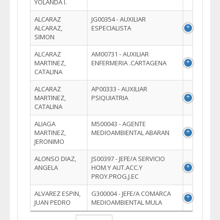
YOLANDA I.
ALCARAZ
JG00354 - AUXILIAR
ALCARAZ,
ESPECIALISTA
SIMON
ALCARAZ
AM00731 - AUXILIAR
MARTINEZ,
ENFERMERIA .CARTAGENA
CATALINA
ALCARAZ
AP00333 - AUXILIAR
MARTINEZ,
PSIQUIATRIA
CATALINA
ALIAGA
M500043 - AGENTE
MARTINEZ,
MEDIOAMBIENTAL ABARAN
JERONIMO
ALONSO DIAZ,
JS00397 - JEFE/A SERVICIO
ANGELA
HOM.Y AUT.ACC.Y
PROY.PROG.J.EC
ALVAREZ ESPIN,
G300004 - JEFE/A COMARCA
JUAN PEDRO
MEDIOAMBIENTAL MULA