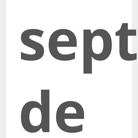
sep
de