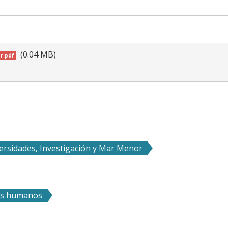
(0.04 MB)
r pdf
ersidades, Investigación y Mar Menor
sos humanos