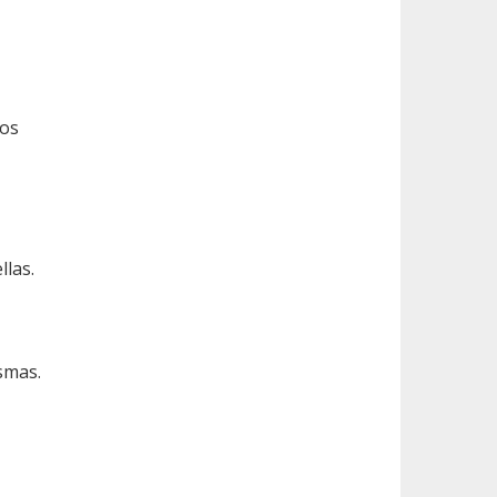
dos
las.
smas.