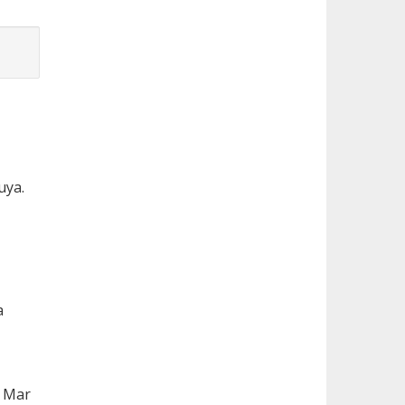
uya.
a
l Mar