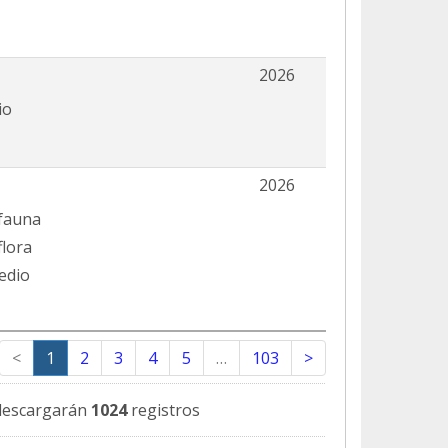
2026
io
2026
 fauna
flora
edio
<
1
2
3
4
5
…
103
>
descargarán
1024
registros