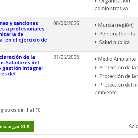
Organización
administrativa
ones y sanciones
08/06/2026
Murcia (región)
es a profesionales
Personal sanitar
nitaria de
, en el ejercicio de
Salud pública
claración de la
21/05/2026
Medio Ambiente
os Saladares del
Protección de la
e gestión integral
res del
Protección de la 
Protección del m
ambiente
gistros del 1 al 10
Se 
escargar XLS