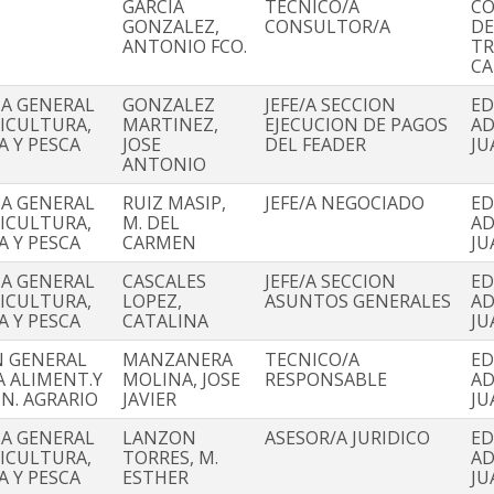
GARCIA
TECNICO/A
CO
GONZALEZ,
CONSULTOR/A
DE
ANTONIO FCO.
TR
C
IA GENERAL
GONZALEZ
JEFE/A SECCION
ED
RICULTURA,
MARTINEZ,
EJECUCION DE PAGOS
AD
A Y PESCA
JOSE
DEL FEADER
JU
ANTONIO
IA GENERAL
RUIZ MASIP,
JEFE/A NEGOCIADO
ED
RICULTURA,
M. DEL
AD
A Y PESCA
CARMEN
JU
IA GENERAL
CASCALES
JEFE/A SECCION
ED
RICULTURA,
LOPEZ,
ASUNTOS GENERALES
AD
A Y PESCA
CATALINA
JU
N GENERAL
MANZANERA
TECNICO/A
ED
A ALIMENT.Y
MOLINA, JOSE
RESPONSABLE
AD
N. AGRARIO
JAVIER
JU
IA GENERAL
LANZON
ASESOR/A JURIDICO
ED
RICULTURA,
TORRES, M.
AD
A Y PESCA
ESTHER
JU