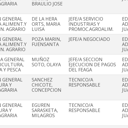
AGRARIA
BRAULIO JOSE
N GENERAL
DE LA HERA
JEFE/A SERVICIO
ED
A ALIMENT.Y
ORTS, MARIA
INDUSTRIAS Y
AD
N. AGRARIO
LUISA
PROMOC.AGROALIM.
JU
N GENERAL
POZA MARIN,
JEFE/A NEGOCIADO
ED
A ALIMENT.Y
FUENSANTA
AD
N. AGRARIO
JU
IA GENERAL
MUÑOZ
JEFE/A SECCION
ED
RICULTURA,
SOTO, OLAYA
EJECUCION DE PAGOS
AD
A Y PESCA
DEL FEAGA
JU
N GENERAL
SANCHEZ
TECNICO/A
ED
URA Y
CHICOTE,
RESPONSABLE
AD
AGRARIA
CONCEPCION
JU
N GENERAL
EGUREN
TECNICO/A
ED
URA Y
SARASKETA,
RESPONSABLE
AD
AGRARIA
MILAGROS
JU