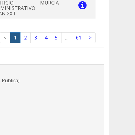
IFICIO
MURCIA
MINISTRATIVO
AN XXIII
<
1
2
3
4
5
…
61
>
 Pública)