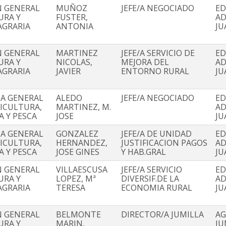
N GENERAL
MUÑOZ
JEFE/A NEGOCIADO
ED
URA Y
FUSTER,
AD
AGRARIA
ANTONIA
JU
N GENERAL
MARTINEZ
JEFE/A SERVICIO DE
ED
URA Y
NICOLAS,
MEJORA DEL
AD
AGRARIA
JAVIER
ENTORNO RURAL
JU
IA GENERAL
ALEDO
JEFE/A NEGOCIADO
ED
RICULTURA,
MARTINEZ, M.
AD
A Y PESCA
JOSE
JU
IA GENERAL
GONZALEZ
JEFE/A DE UNIDAD
ED
RICULTURA,
HERNANDEZ,
JUSTIFICACION PAGOS
AD
A Y PESCA
JOSE GINES
Y HAB.GRAL
JU
N GENERAL
VILLAESCUSA
JEFE/A SERVICIO
ED
URA Y
LOPEZ, Mª
DIVERSIF.DE LA
AD
AGRARIA
TERESA
ECONOMIA RURAL
JU
N GENERAL
BELMONTE
DIRECTOR/A JUMILLA
AG
URA Y
MARIN,
JU