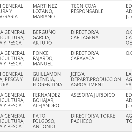
N GENERAL
MARTINEZ
TECNICO/A
ED
URA Y
LOZANO,
RESPONSABLE
AD
AGRARIA
MARIANO
JU
IA GENERAL
BERGUÑO
DIRECTOR/A
O.C
RICULTURA,
GARCIA,
CARTAGENA
CA
A Y PESCA
ARTURO
OE
IA GENERAL
PONCE
DIRECTOR/A
O.
RICULTURA,
FAJARDO,
CARAVACA
A Y PESCA
MANUEL
N GENERAL
GUILLAMON
JEFE/A
LA
, PESCA Y
BUENDIA,
DEPART.PRODUCCION
AG
URA
FLORENTINA
AGROALIMENT.
SA
IA GENERAL
FERNANDEZ
ASESOR/A JURIDICO
ED
RICULTURA,
BOHAJAR,
AD
A Y PESCA
ALEJANDRO
JU
IA GENERAL
PATO
DIRECTOR/A TORRE
AG
RICULTURA,
FOLGOSO,
PACHECO
TO
A Y PESCA
ANTONIO