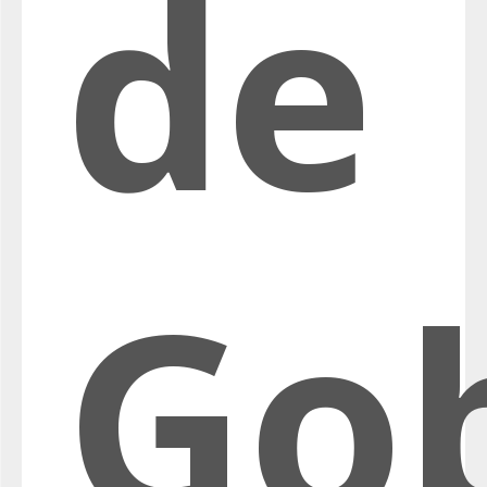
de
Go