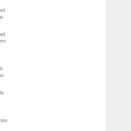
dad
a,
dad
rto
20
ón
la
ción