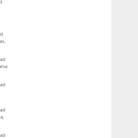
ad
ad
as,
dad
hama
dad
dad
a,
dad