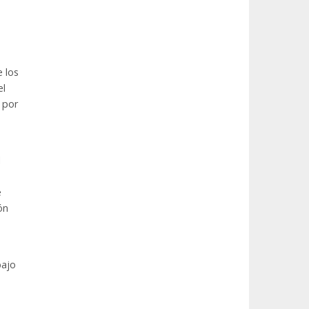
e
e los
el
 por
l
e
ón
bajo