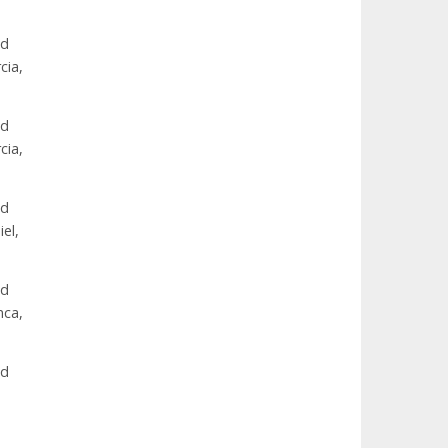
ad
cia,
ad
cia,
ad
el,
ad
nca,
ad