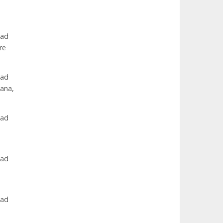
dad
re
dad
tana,
dad
dad
dad