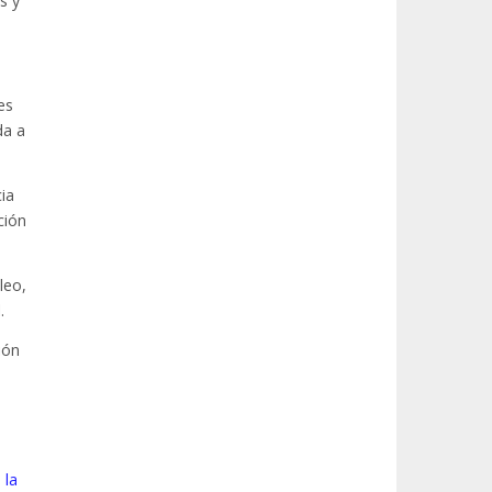
s y
es
da a
ia
ción
leo,
.
ión
 la