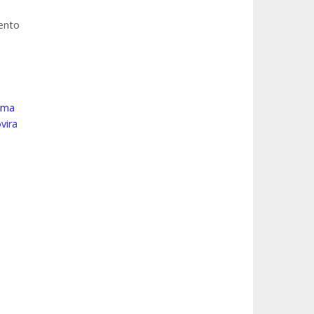
mento
noma
vira