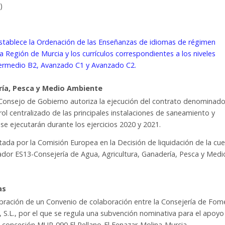
)
establece la Ordenación de las Enseñanzas de idiomas de régimen
Región de Murcia y los currículos correspondientes a los niveles
termedio B2, Avanzado C1 y Avanzado C2.
ría, Pesca y Medio Ambiente
 Consejo de Gobierno autoriza la ejecución del contrato denominad
ol centralizado de las principales instalaciones de saneamiento y
se ejecutarán durante los ejercicios 2020 y 2021.
ctada por la Comisión Europea en la Decisión de liquidación de la cu
ador ES13-Consejería de Agua, Agricultura, Ganadería, Pesca y Medi
as
lebración de un Convenio de colaboración entre la Consejería de Fo
, S.L., por el que se regula una subvención nominativa para el apoyo
la concesión MUR-090 El Rellano-El Fenazar-Molina-Murcia.