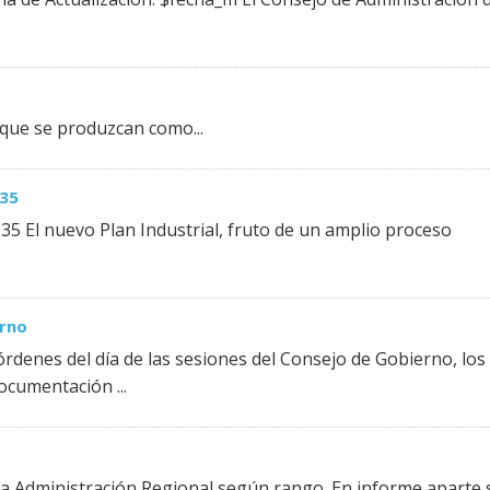
 que se produzcan como...
035
35 El nuevo Plan Industrial, fruto de un amplio proceso
.
erno
rdenes del día de las sesiones del Consejo de Gobierno, los
ocumentación ...
 la Administración Regional según rango. En informe aparte 