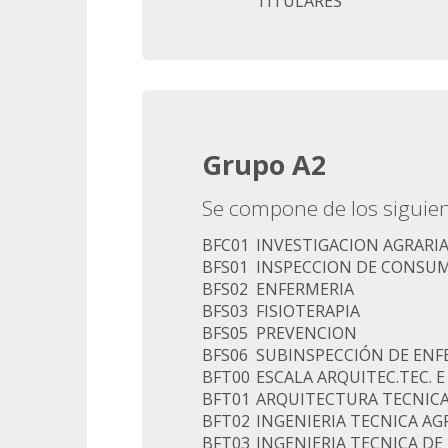
TITULARES
Grupo A2
Se compone de los siguien
BFC01
INVESTIGACION AGRARIA
BFS01
INSPECCION DE CONSU
BFS02
ENFERMERIA
BFS03
FISIOTERAPIA
BFS05
PREVENCION
BFS06
SUBINSPECCIÓN DE ENF
BFT00
ESCALA ARQUITEC.TEC. E
BFT01
ARQUITECTURA TECNIC
BFT02
INGENIERIA TECNICA AG
BFT03
INGENIERIA TECNICA DE