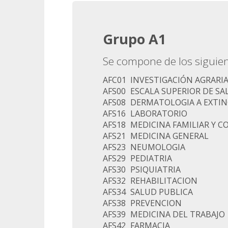
Grupo A1
Se compone de los siguien
AFC01
INVESTIGACIÓN AGRARIA
AFS00
ESCALA SUPERIOR DE SA
AFS08
DERMATOLOGIA A EXTIN
AFS16
LABORATORIO
AFS18
MEDICINA FAMILIAR Y 
AFS21
MEDICINA GENERAL
AFS23
NEUMOLOGIA
AFS29
PEDIATRIA
AFS30
PSIQUIATRIA
AFS32
REHABILITACION
AFS34
SALUD PUBLICA
AFS38
PREVENCION
AFS39
MEDICINA DEL TRABAJO
AFS42
FARMACIA