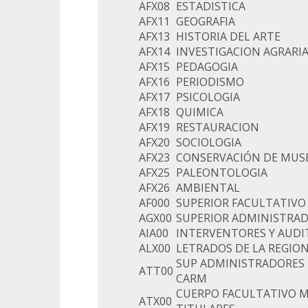
AFX08
ESTADISTICA
AFX11
GEOGRAFIA
AFX13
HISTORIA DEL ARTE
AFX14
INVESTIGACION AGRARI
AFX15
PEDAGOGIA
AFX16
PERIODISMO
AFX17
PSICOLOGIA
AFX18
QUIMICA
AFX19
RESTAURACION
AFX20
SOCIOLOGIA
AFX23
CONSERVACIÓN DE MUS
AFX25
PALEONTOLOGIA
AFX26
AMBIENTAL
AF000
SUPERIOR FACULTATIVO
AGX00
SUPERIOR ADMINISTRA
AIA00
INTERVENTORES Y AUDI
ALX00
LETRADOS DE LA REGIO
SUP ADMINISTRADORES 
ATT00
CARM
CUERPO FACULTATIVO 
ATX00