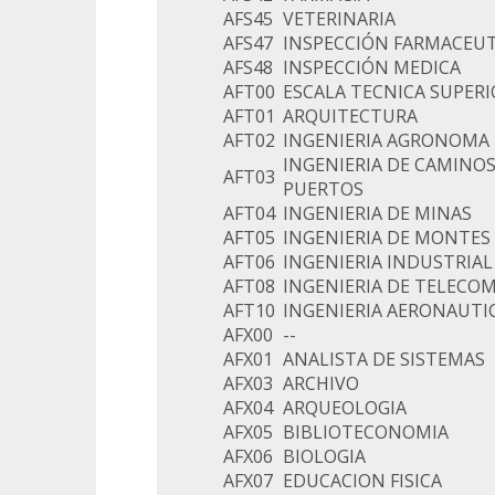
AFS45
VETERINARIA
AFS47
INSPECCIÓN FARMACEUT
AFS48
INSPECCIÓN MEDICA
AFT00
ESCALA TECNICA SUPERI
AFT01
ARQUITECTURA
AFT02
INGENIERIA AGRONOMA
INGENIERIA DE CAMINOS
AFT03
PUERTOS
AFT04
INGENIERIA DE MINAS
AFT05
INGENIERIA DE MONTES
AFT06
INGENIERIA INDUSTRIAL
AFT08
INGENIERIA DE TELECO
AFT10
INGENIERIA AERONAUTI
AFX00
--
AFX01
ANALISTA DE SISTEMAS
AFX03
ARCHIVO
AFX04
ARQUEOLOGIA
AFX05
BIBLIOTECONOMIA
AFX06
BIOLOGIA
AFX07
EDUCACION FISICA