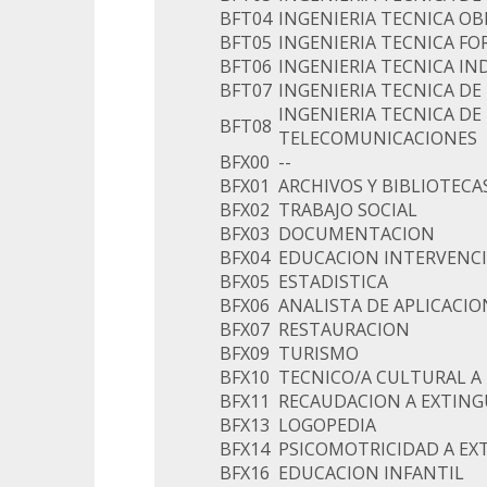
BFT04
INGENIERIA TECNICA OB
BFT05
INGENIERIA TECNICA FO
BFT06
INGENIERIA TECNICA IN
BFT07
INGENIERIA TECNICA DE
INGENIERIA TECNICA DE
BFT08
TELECOMUNICACIONES
BFX00
--
BFX01
ARCHIVOS Y BIBLIOTECA
BFX02
TRABAJO SOCIAL
BFX03
DOCUMENTACION
BFX04
EDUCACION INTERVENCI
BFX05
ESTADISTICA
BFX06
ANALISTA DE APLICACIO
BFX07
RESTAURACION
BFX09
TURISMO
BFX10
TECNICO/A CULTURAL A
BFX11
RECAUDACION A EXTING
BFX13
LOGOPEDIA
BFX14
PSICOMOTRICIDAD A EX
BFX16
EDUCACION INFANTIL