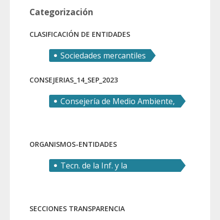
Categorización
CLASIFICACIÓN DE ENTIDADES
Sociedades mercantiles
CONSEJERIAS_14_SEP_2023
Consejería de Medio Ambiente,
Universidades, Investigación y
Mar Menor
ORGANISMOS-ENTIDADES
Tecn. de la Inf. y la
Comunicación, aplic y redes
para la UM, SLU (TICARUM)
SECCIONES TRANSPARENCIA