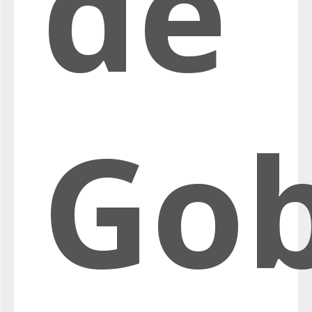
de
Gob