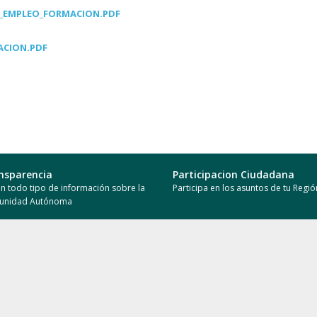
L_EMPLEO_FORMACION.PDF
ACION.PDF
nsparencia
Participacion Ciudadana
n todo tipo de información sobre la
Participa en los asuntos de tu Regió
unidad Autónoma
supuestos CARM
Presupuestos Municipales
ce en que se gasta el dinero de tus
Conoce en que se gasta el dinero d
estos en la Región
impuestos en tu Municipio