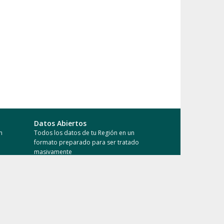
Datos Abiertos
n
Todos los datos de tu Región en un
formato preparado para ser tratado
masivamente
Conocimiento Abierto
e tus
Accede a las publicaciones de la
comunidad investigadora