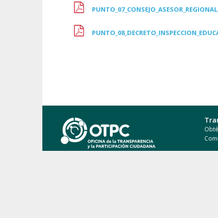
PUNTO_07_CONSEJO_ASESOR_REGIONA
PUNTO_08_DECRETO_INSPECCION_EDUC
Tra
Obté
Com
Pre
Cono
impu