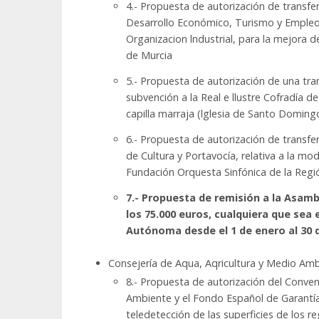
4.- Propuesta de autorización de transfe
Desarrollo Económico, Turismo y Empleo, 
Organizacion lndustrial, para la mejora d
de Murcia
5.- Propuesta de autorización de una tra
subvención a la Real e llustre Cofradía d
capilla marraja (lglesia de Santo Doming
6.- Propuesta de autorización de transfe
de Cultura y Portavocía, relativa a la m
Fundación Orquesta Sinfónica de la Regió
7.- Propuesta de remisión a la Asamb
los 75.000 euros, cualquiera que sea
Autónoma desde el 1 de enero al 30 d
Consejería de Aqua, Aqricultura y Medio Am
8.- Propuesta de autorización del Conven
Ambiente y el Fondo Español de Garantía 
teledetección de las superficies de los re