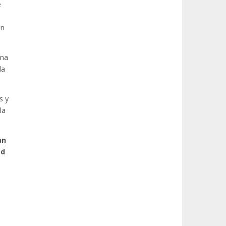
e
ón
una
la
s y
la
an
ad