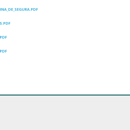
INA_DE_SEGURA.PDF
S.PDF
.PDF
.PDF
nsparencia
Participacion Ciudadana
n todo tipo de información sobre la
Participa en los asuntos de tu Regió
unidad Autónoma
supuestos CARM
Presupuestos Municipales