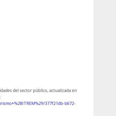
idades del sector público, actualizada en
:
+Turismo+%28ITREM%29/377f21db-b672-