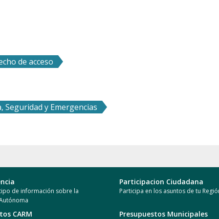
recho de acceso
a, Seguridad y Emergencias
ncia
Participacion Ciudadana
ipo de información sobre la
Participa en los asuntos de tu Regió
 Autónoma
stos CARM
Presupuestos Municipales