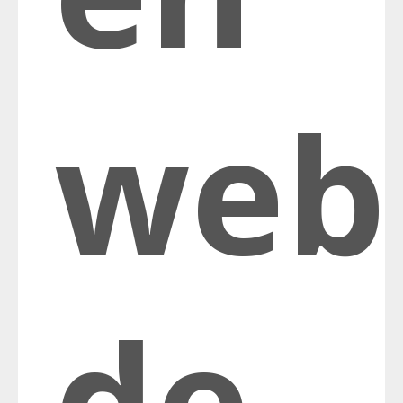
web
de