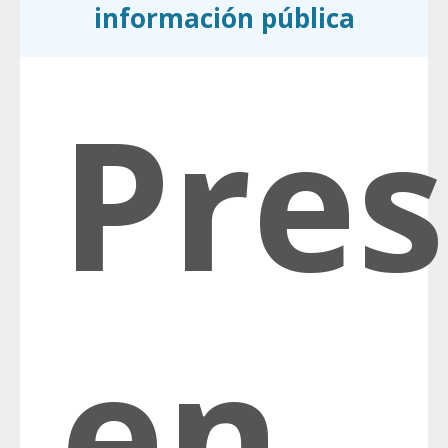
información pública
Pres
en