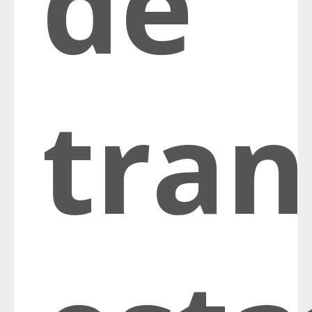
de
tran