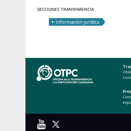
SECCIONES TRANSPARENCIA
Información jurídica
Tra
Obté
Com
Pre
Cono
impu