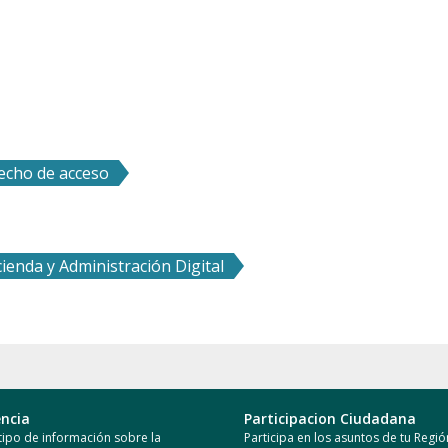
recho de acceso
ienda y Administración Digital
ncia
Participacion Ciudadana
ipo de información sobre la
Participa en los asuntos de tu Regió