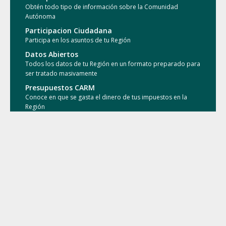
Obtén todo tipo de información sobre la Comunidad
Autónoma
Participacion Ciudadana
Participa en los asuntos de tu Región
Datos Abiertos
Todos los datos de tu Región en un formato preparado para
ser tratado masivamente
Presupuestos CARM
Conoce en que se gasta el dinero de tus impuestos en la
Región
Presupuestos Municipales
Conoce en que se gasta el dinero de tus impuestos en tu
Municipio
Conocimiento Abierto
Accede a las publicaciones de la comunidad investigadora
Mapa web
|
Accesibilidad
|
Términos de uso
|