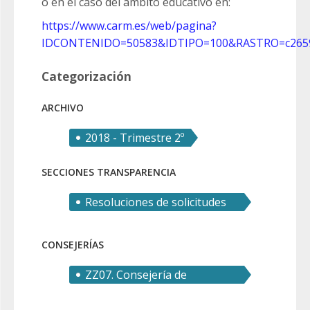
o en el caso del ámbito educativo en:
https://www.carm.es/web/pagina?
IDCONTENIDO=50583&IDTIPO=100&RASTRO=c265
Categorización
ARCHIVO
2018 - Trimestre 2º
SECCIONES TRANSPARENCIA
Resoluciones de solicitudes
de derecho de acceso
CONSEJERÍAS
ZZ07. Consejería de
Transparencia, Seguridad y