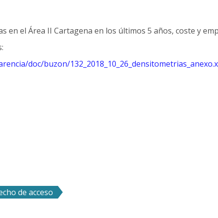
s en el Área II Cartagena en los últimos 5 años, coste y emp
s:
parencia/doc/buzon/132_2018_10_26_densitometrias_anexo.x
recho de acceso